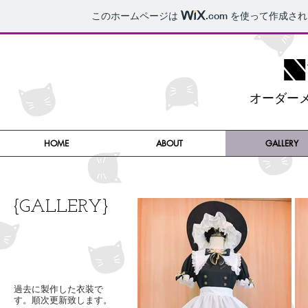
このホームページは
.com
を使って作成され
N
オーダー
HOME
ABOUT
GALLERY
{GALLERY}
​過
去に製作した衣装で
す。順次更新致します。